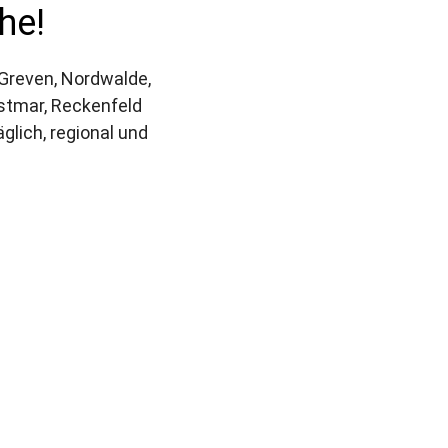
he!
 Greven, Nordwalde, 
stmar, Reckenfeld 
lich, regional und 