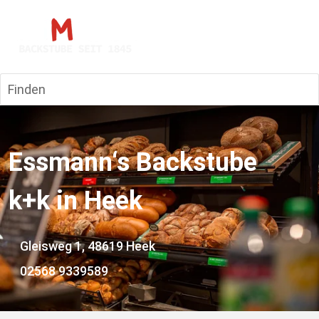
Finden
Essmann‘s Backstube 
k+k in Heek
    Gleisweg 1, 48619 Heek
02568 9339589