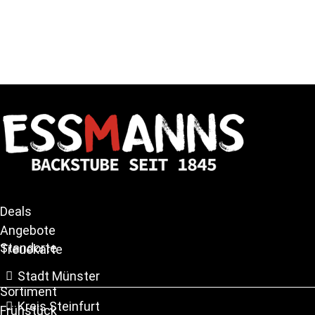
Deals
Angebote
Standorte
Treuekarte
Stadt Münster
Sortiment
Kreis Steinfurt
Frühstück