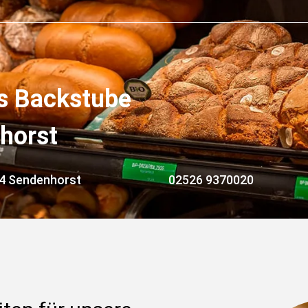
s Backstube 
horst
24 Sendenhorst
02526 9370020