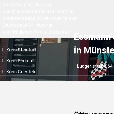
Rothenburg 53, Münster
Rüschhauseweg 149-151, Münster
Sprakelerstraße 35, Münster-Sprakel
Studtstraße 64, Münster
Von-Witzleben-Straße 2, Münster
Essmann‘
in Münste
Kreis Steinfurt
Kreis Borken
   Ludgeristraße 64
Kreis Coesfeld
Kreis Warendorf
Hamm-Pelkum