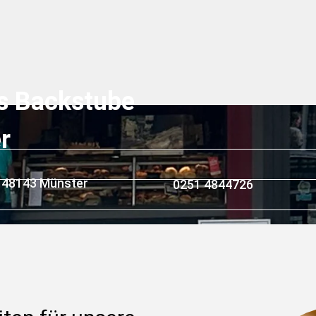
s Backstube 
r
, 48143 Münster
0251 4844726