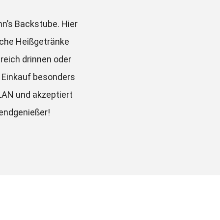
n’s Backstube. Hier 
sche Heißgetränke 
eich drinnen oder 
 Einkauf besonders 
LAN und akzeptiert 
nendgenießer!