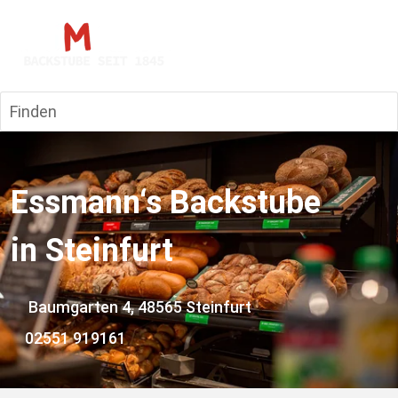
Finden
Essmann‘s Backstube 
in Steinfurt
 Baumgarten 4
, 48565 Steinfurt
02551 919161